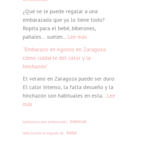
e
e
¿Qué se le puede regalar a una
c
l
embarazada que ya lo tiene todo?
u
e
Ropita para el bebé, biberones,
p
m
:
pañales… suelen...
Lee más
e
b
r
a
“Embarazo en Agosto en Zaragoza:
“
a
r
cómo cuidarte del calor y la
R
t
a
hinchazón”
e
u
z
El verano en Zaragoza puede ser duro.
g
e
o
El calor intenso, la falta desueño y la
a
n
:
hinchazón son habituales en esta...
Lee
l
e
l
:
más
o
r
a
“
s
g
m
E
o
bebecar
í
e
aplicaciones para embarazadas
m
r
a
j
bebé
bebe durante la ecografia 4d
b
i
t
o