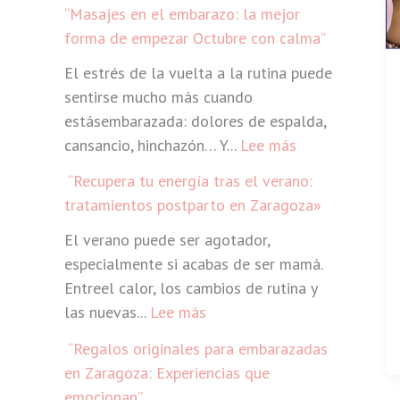
“Masajes en el embarazo: la mejor
forma de empezar Octubre con calma”
El estrés de la vuelta a la rutina puede
sentirse mucho más cuando
estásembarazada: dolores de espalda,
:
cansancio, hinchazón… Y...
Lee más
“
“Recupera tu energía tras el verano:
M
tratamientos postparto en Zaragoza»
a
El verano puede ser agotador,
s
especialmente si acabas de ser mamá.
a
Entreel calor, los cambios de rutina y
j
:
las nuevas...
Lee más
e
s
“Regalos originales para embarazadas
“
e
en Zaragoza: Experiencias que
R
n
emocionan”