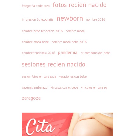
a
a
a
c
fotos recien nacido
fotografia embarazo
r
z
m
t
a
newborn
a
i
u
impresion 3d ecografia
nombre 2016
g
d
e
b
nombre bebe tendencia 2016
nombre moda
o
a
n
r
z
s
t
e
nombre moda bebe
nombre moda bebe 2016
a
e
o
c
pandemia
nombre tendencia 2016
primer baño del bebe
:
n
s
o
sesiones recien nacido
c
Z
p
n
ó
a
o
c
sesion fotos embarazada
vacaciones con bebe
m
r
s
a
vacunas embarazo
vinculos con el bebe
vinculos embarazo
o
a
t
l
zaragoza
c
g
p
m
u
o
a
a
i
z
r
”
d
a
t
a
:
o