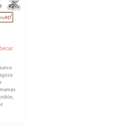
becar
nueva
ragoza
r
s mamás
osible,
se