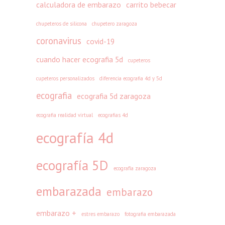
calculadora de embarazo
carrito bebecar
a
g
r
r
r
i
a
f
chupeteros de silicona
chupetero zaragoza
a
n
s
o
coronavirus
covid-19
z
a
e
r
cuando hacer ecografia 5d
cupeteros
o
l
l
m
e
e
v
a
cupeteros personalizados
diferencia ecografia 4d y 5d
n
s
e
d
ecografia
ecografia 5d zaragoza
A
p
r
e
g
ecografia realidad virtual
ecografias 4d
a
a
e
o
r
n
m
ecografía 4d
s
a
o
p
t
e
:
e
ecografía 5D
ecografía zaragoza
o
m
t
z
e
b
r
a
embarazada
embarazo
n
a
a
r
Z
r
t
embarazo +
O
estres embarazo
fotografia embarazada