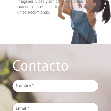
por ser como sois.
Contacto
Contacto
Nombre
*
Email
*