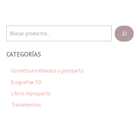
B
u
s
c
CATEGORÍAS
a
r
Cosmética embarazo y postparto
Ecografías 5D
Libros hipnoparto
Tratamientos