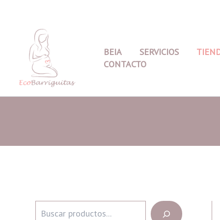
Ir
al
contenido
BEIA
SERVICIOS
TIEN
CONTACTO
B
u