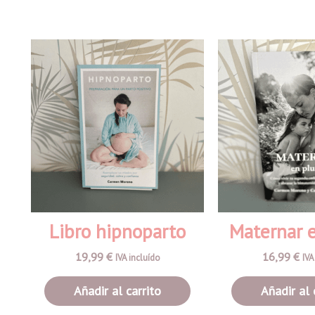
Libro hipnoparto
Maternar e
19,99
€
16,99
€
IVA incluído
IVA
Añadir al carrito
Añadir al 