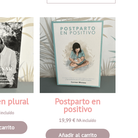
n plural
Postparto en
positivo
 incluído
19,99
€
IVA incluído
carrito
Añadir al carrito