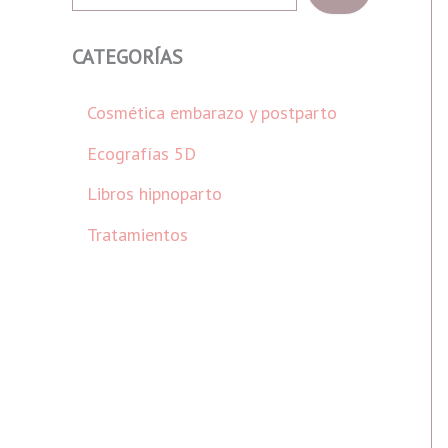
s
c
a
CATEGORÍAS
r
Cosmética embarazo y postparto
Ecografías 5D
Libros hipnoparto
Tratamientos