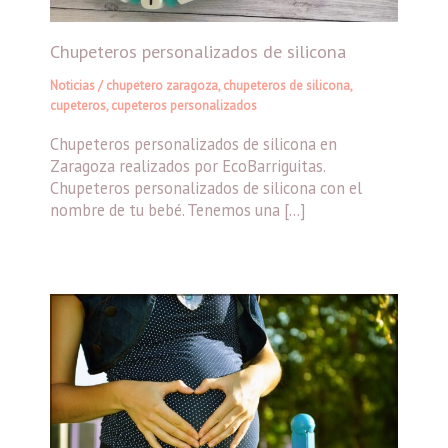
Chupeteros personalizados de silicona
Noticias
/
chupetero zaragoza
,
chupeteros de silicona
,
cupeteros
,
cupeteros personalizados
Chupeteros personalizados de silicona en
Zaragoza realizados por EcoBarriguitas.
Chupeteros personalizados de silicona con el
nombre de tu bebé. Tenemos una […]