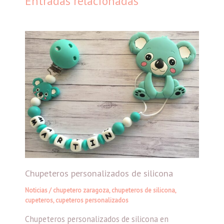
Entradas relacionadas
Chupeteros personalizados de silicona
Noticias
/
chupetero zaragoza
,
chupeteros de silicona
,
cupeteros
,
cupeteros personalizados
Chupeteros personalizados de silicona en