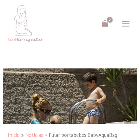
Ir
al
contenido
Inicio
Noticias
Fular portabebés BabyAquaBag