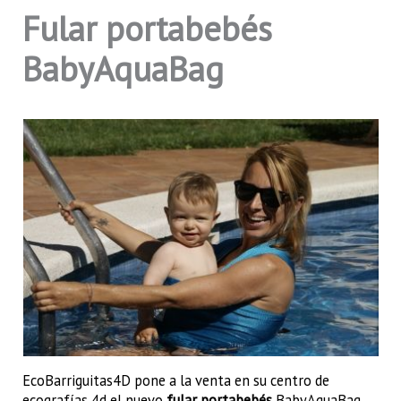
Fular portabebés
BabyAquaBag
EcoBarriguitas4D pone a la venta en su centro de
ecografías 4d el nuevo
fular portabebés
BabyAquaBag,